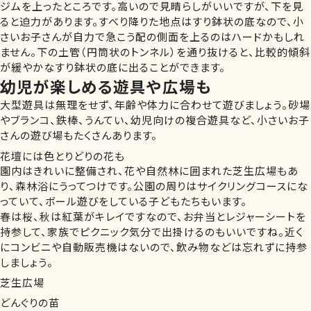
ジムを上ったところです。高いので見晴らしがいいですが、下を見
ると迫力があります。すべり降りた地点はすり鉢状の底なので、小
さいお子さんが自力で急こう配の側面を上るのはハードかもしれ
ません。下の土管（円筒状のトンネル）を通り抜けると、比較的傾斜
が緩やかなすり鉢状の底に出ることができます。
幼児が楽しめる遊具や広場も
大型遊具は無理をせず、年齢や体力に合わせて遊びましょう。砂場
やブランコ、鉄棒、うんてい、幼児向けの複合遊具など、小さいお子
さんの遊び場もたくさんあります。
花壇には色とりどりの花も
園内はきれいに整備され、花や自然林に囲まれた芝生広場もあ
り、森林浴にうってつけです。公園の周りはサイクリングコースにな
っていて、ボール遊びをしている子どもたちもいます。
春は桜、秋は紅葉がキレイですなので、お弁当とレジャーシートを
持参して、家族でピクニック気分で出掛けるのもいいですね。近く
にコンビニや自動販売機はないので、飲み物などは忘れずに持参
しましょう。
芝生広場
どんぐりの苗