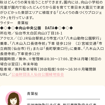
秋はどんぐりの実を拾うことができます。園内には、向山小学校の
児童が園内で拾ったどんぐりから苗を育てて東日本大震災で津波
がひどかった東部エリアに植栽する「どんぐりの森づくりプロジェ
クト」を行っています。
ライター 青葉桜
◆◇◆◇◆
向山中央公園 DATA
◆◇◆◇◆
所在地／仙台市太白区向山3丁目18-1
アクセス／（1）JR仙台駅前より市営バス「八木山動物公園駅行」
乗車、「八木山入口長徳寺前」下車 徒歩12分 （2）宮城交通「市
立病院（仙台市）行」または「長町駅東口行」に乗車、「八木山入口
長徳寺前」下車徒歩12分
開園時間／無休、※管理棟は8:30～17:00、定休は月曜（祝日の
場合は翌日）、年末年始
駐車場／無料駐車場有（20台程度）9:00～16:30※月曜閉鎖
URL／
公益財団法人仙台公園緑地協会
青葉桜
宅地建物取引主任者、旅行業務取扱主任者、