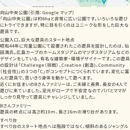
向山中央公園（引用：Google マップ）
「向山中央公園」は約6haと非常に広い公園です。いろいろな遊び
にトライできますが、特に目を引くのはユニークな形をした巨大な
遊具です。
公園入口。巨大な遊具のスタート地点
昭和44年に児童公園にて設置されたこの遊具を設計したのは、仙
田満氏。広島カープのホームスタジアムのマツダスタジアムなどの
デザインをしている、有名な建築家・環境デザイナーです。この遊具
の設計は「Challenge（挑戦）、Creation (創造)、Community
（社会性)」の３つの「C」がコンセプトにつくられています。変化に富
んだ遊具で、思いきり身体を動かして遊べます。
近くにお住まいのBさんファミリーは、ご夫婦と長男、長女の4人で
遊びに来ていました。足元がロープで不安定なのでパパとママが
しっかり見守って遊具にチャレンジしていました。
Bさんファミリー
遊具の終点には高さ約10ｍ、長さ16ｍの滑り台があります。
すべり台
すべり台のスタート地点へは階段ではなく、傾斜のあるジャングル