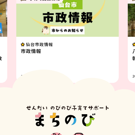
市政情報
イベント
報
八木山動物公園フ
報 8月
1
2026.07.31