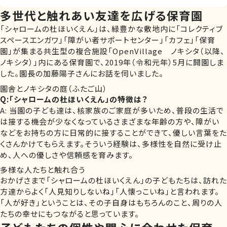
多世代と触れあい友達を広げる保育園
「シャロームの杜ほいくえん」は、緑豊かな敷地内に「コレクティブ
スペースエンガワ」「障がい者サポートセンター」「カフェ」「保育
園」が集まる共生型の複合施設「OpenVillage ノキシタ（以降、
ノキシタ）」内にある保育園で、2019年（令和元年）5月に開園しま
した。園長の加藤陽子さんにお話を伺いました。
園舎とノキシタの庭（ふたご山）
Q:「シャロームの杜ほいくえん」の特徴は？
A: 当園の子ども達は、核家族のご家庭が多いため、普段の生活で
は接する機会が少なくなっているさまざまな年齢の方や、障がい
などをお持ちの方に日常的に接することができて、優しい言葉をた
くさんかけてもらえます。そういう経験は、多様性を自然に受け止
め、人への優しさや信頼感を育みます。
多様な人たちと触れ合う
おかげさまで「シャロームの杜ほいくえん」の子どもたちは、訪れた
方達からよく「人見知りしないね」「人懐っこいね」と言われます。
「人が好き」ということは、その子自身はもちろんのこと、周りの人
たちの幸せにもつながると思っています。