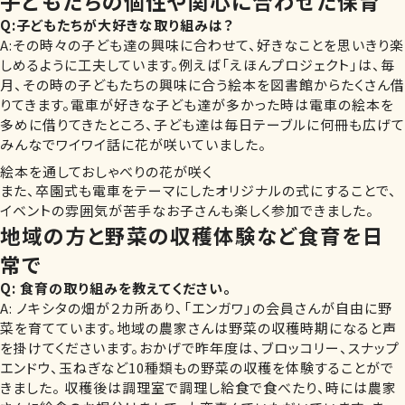
子どもたちの個性や関心に合わせた保育
Q:子どもたちが大好きな取り組みは？
A:その時々の子ども達の興味に合わせて、好きなことを思いきり楽
しめるように工夫しています。例えば「えほんプロジェクト」は、毎
月、その時の子どもたちの興味に合う絵本を図書館からたくさん借
りてきます。電車が好きな子ども達が多かった時は電車の絵本を
多めに借りてきたところ、子ども達は毎日テーブルに何冊も広げて
みんなでワイワイ話に花が咲いていました。
絵本を通しておしゃべりの花が咲く
また、卒園式も電車をテーマにしたオリジナルの式にすることで、
イベントの雰囲気が苦手なお子さんも楽しく参加できました。
地域の方と野菜の収穫体験など食育を日
常で
Q: 食育の取り組みを教えてください。
A: ノキシタの畑が２カ所あり、「エンガワ」の会員さんが自由に野
菜を育てています。地域の農家さんは野菜の収穫時期になると声
を掛けてくださいます。おかげで昨年度は、ブロッコリー、スナップ
エンドウ、玉ねぎなど10種類もの野菜の収穫を体験することがで
きました。 収穫後は調理室で調理し給食で食べたり、時には農家