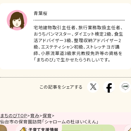
青葉桜
宅地建物取引主任者、旅行業務取扱主任者、
おうちパンマスター、ダイエット検定2級、食生
活アドバイザー3級、整理収納アドバイザー2
級、エステティシャン初級、ストレッチヨガ講
師、小原流華道3級家元教授免許等の資格を
「まちのび」で生かせたらうれしいです。
この記事をシェアする
まちのびTOP
>
育み
>
保育
>
仙台市の保育園訪問「シャロームの杜ほいくえん」
て支援情報
子育て支援情報