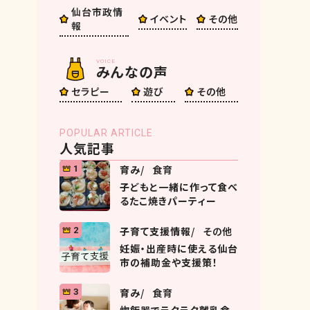
仙台市政情
イベント
その他
報
VOICE
みんなの声
セラピー
遊び
その他
POPULAR ARTICLE
人気記事
育み
食育
1
子どもと一緒に作って食べ
るたこ焼きパーティー
子育て支援情報
その他
2
妊娠・出産時に使える仙台
市の補助金や支援策！
育み
食育
3