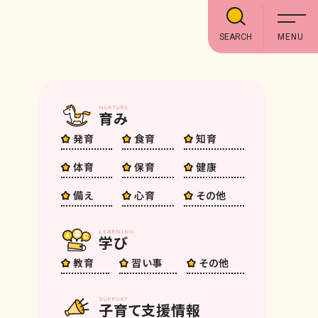
SEARCH
NURTURE
育み
発育
食育
知育
体育
保育
健康
備え
心育
その他
LEARNING
学び
教育
習い事
その他
SUPPORT
子育て支援情報