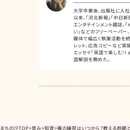
大学卒業後、出版社に入社。
以来、「河北新報」「中日新聞
エンタテインメント雑誌、「m
い」などのフリーペーパー、
媒体で幅広く執筆活動を続
レット、広告コピーなど実績
エッセイ「英語で楽しむ！I 
語解説を務めた。
まちのびTOP
>
育み
>
知育
>
箸の練習はいつから？教える時期