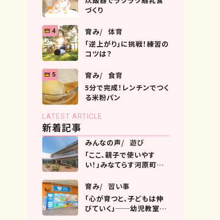
炊飯器でラクラク離乳食
づくり
育み
体育
4
「逆上がり」に挑戦！練習の
コツは？
育み
食育
5
5分で完成！レンチンでつく
る米粉パン
LATEST ARTICLE
新着記事
みんなの声
遊び
「ここ、親子で使いやす
い！」みなてらす河原町の
過ごし方ガイド
育み
習い事
「心が育つと、子どもは伸
びていく」──幼児教室コ
ペルとは？ヨークタウン市