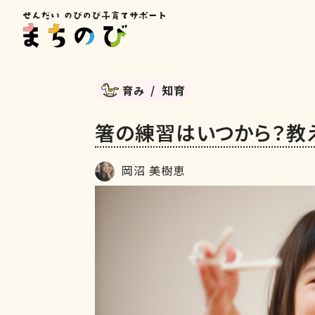
知育
育み
箸の練習はいつから？教
岡沼 美樹恵