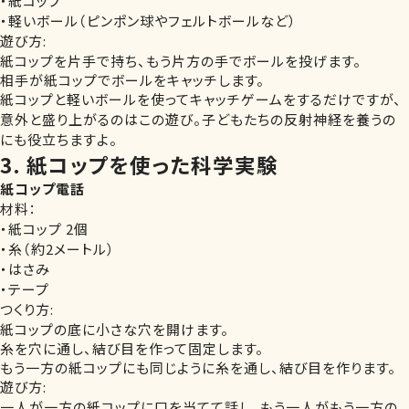
・紙コップ
・軽いボール（ピンポン球やフェルトボールなど）
遊び方:
紙コップを片手で持ち、もう片方の手でボールを投げます。
相手が紙コップでボールをキャッチします。
紙コップと軽いボールを使ってキャッチゲームをするだけですが、
意外と盛り上がるのはこの遊び。子どもたちの反射神経を養うの
にも役立ちますよ。
3. 紙コップを使った科学実験
紙コップ電話
材料：
・紙コップ 2個
・糸（約2メートル）
・はさみ
・テープ
つくり方:
紙コップの底に小さな穴を開けます。
糸を穴に通し、結び目を作って固定します。
もう一方の紙コップにも同じように糸を通し、結び目を作ります。
遊び方:
一人が一方の紙コップに口を当てて話し、もう一人がもう一方の