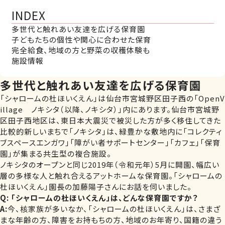
INDEX
多世代と触れあい友達を広げる保育園
子どもたちの個性や関心に合わせた保育
完全給食、地域の方と野菜の収穫体験も
施設情報
多世代と触れあい友達を広げる保育園
「シャロームの杜ほいくえん」は仙台市宮城野区田子西の「OpenV
illage ノキシタ（以降、ノキシタ）」内にあります。仙台市宮城野
区田子西地区は、東日本大震災で被災した方が多く移住してきた
比較的新しいまちで「ノキシタ」は、緑豊かな敷地内に「コレクティ
ブスペースエンガワ」「障がい者サポートセンター」「カフェ」「保育
園」が集まる共生型の複合施設。
ノキシタのオープンと同じ2019年（令和元年）5月に開園、幅広い
層の多様な人と触れ合えるアットホームな保育園。「シャロームの
杜ほいくえん」園長の加藤陽子さんにお話を伺いました。
Q: 「シャロームの杜ほいくえん」は、どんな保育園ですか？
A:
今、核家族が多いなか、「シャロームの杜ほいくえん」は、さまざ
まな年齢の方、障害をお持もちの方、地域のお年寄り、国籍の違う