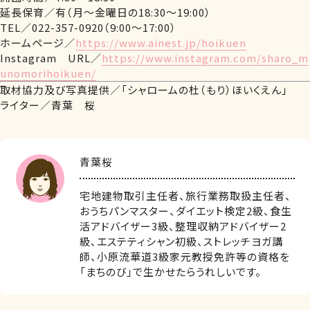
延長保育／有（月～金曜日の18:30～19:00）
TEL／022-357-0920（9:00～17:00）
ホームページ／
https://www.ainest.jp/hoikuen
Instagram URL／
https://www.instagram.com/sharo_m
unomorihoikuen/
取材協力及び写真提供／「シャロームの杜（もり）ほいくえん」
ライター／青葉 桜
青葉桜
宅地建物取引主任者、旅行業務取扱主任者、
おうちパンマスター、ダイエット検定2級、食生
活アドバイザー3級、整理収納アドバイザー2
級、エステティシャン初級、ストレッチヨガ講
師、小原流華道3級家元教授免許等の資格を
「まちのび」で生かせたらうれしいです。