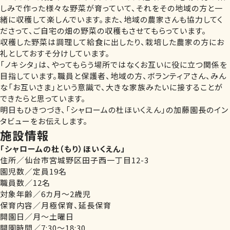
しみで作った様々な野菜が育っていて、それをその地域の方と一
緒に収穫して楽しんでいます。また、地域の農家さんも協力してく
ださって、ご自宅の畑の野菜の収穫もさせてもらっています。
収穫した野菜は調理して給食に出したり、栽培した農家の方にお
礼としておすそ分けしています。
「ノキシタ」は、やってもらう場所ではなくお互いに役に立つ関係を
目指しています。職員と保護者、地域の方、ボランティアさん、みん
な「お互いさま」という意識で、大きな家族みたいに接することが
できたらと思っています。
明日もひきつづき、「シャロームの杜ほいくえん」の加藤園長のイン
タビューをお伝えします。
施設情報
「シャロームの杜（もり）ほいくえん」
住所／仙台市宮城野区田子西一丁目12-3
園児数／定員19名
職員数／12名
対象年齢／6カ月～2歳児
保育内容／月極保育、延長保育
開園日／月～土曜日
開園時間／7:30～18:30