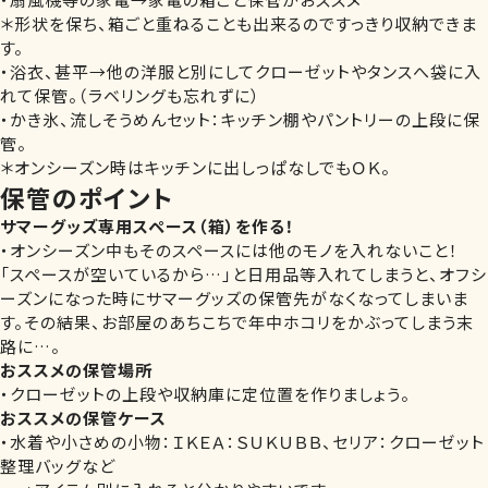
＊形状を保ち、箱ごと重ねることも出来るのですっきり収納できま
す。
・浴衣、甚平→他の洋服と別にしてクローゼットやタンスへ袋に入
れて保管。（ラベリングも忘れずに）
・かき氷、流しそうめんセット：キッチン棚やパントリーの上段に保
管。
＊オンシーズン時はキッチンに出しっぱなしでもＯＫ。
保管のポイント
サマーグッズ専用スペース（箱）を作る！
・オンシーズン中もそのスペースには他のモノを入れないこと！
「スペースが空いているから…」と日用品等入れてしまうと、オフシ
ーズンになった時にサマーグッズの保管先がなくなってしまいま
す。その結果、お部屋のあちこちで年中ホコリをかぶってしまう末
路に…。
おススメの保管場所
・クローゼットの上段や収納庫に定位置を作りましょう。
おススメの保管ケース
・水着や小さめの小物：ＩＫＥＡ：ＳＵＫＵＢＢ、セリア：クローゼット
整理バッグなど