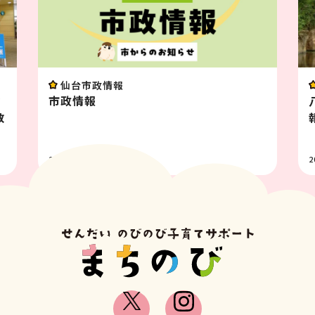
報
イベント
八木山動物公園フジサ
報 8月
2026.07.31