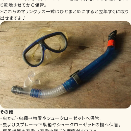
り乾燥させてから保管。
＊これらのマリングッズ一式はひとまとめにすると翌年すぐに取り
出せますよ♪
その他
・虫かご・虫網→物置やシュークローゼットへ保管。
・虫よけスプレー→下駄箱やシュークローゼットの棚へ保管。
・扇風機等の家電→家電の箱ごと保管がおススメ