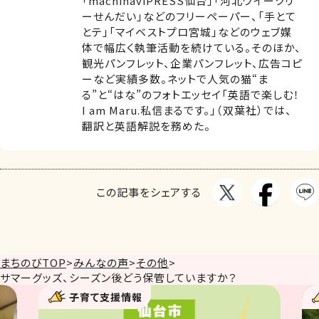
「machinaviPRESS仙台」「河北ウイークリ
ーせんだい」などのフリーペーパー、「手とて
とテ」「マイベストプロ宮城」などのウェブ媒
体で幅広く執筆活動を続けている。そのほか、
観光パンフレット、企業パンフレット、広告コピ
ーなど実績多数。ネットで人気の猫“ま
る”と“はな”のフォトエッセイ「英語で楽しむ！
I am Maru.私信まるです。」（双葉社）では、
翻訳と英語解説を務めた。
この記事をシェアする
まちのびTOP
>
みんなの声
>
その他
>
サマーグッズ、シーズン後どう保管していますか？
援情報
子育て支援情報