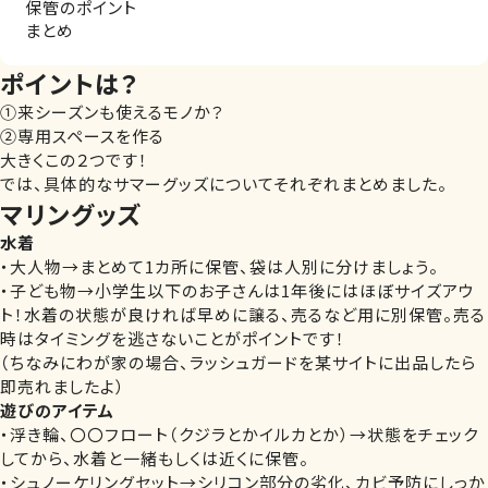
保管のポイント
まとめ
ポイントは？
①来シーズンも使えるモノか？
②専用スペースを作る
大きくこの２つです！
では、具体的なサマーグッズについてそれぞれまとめました。
マリングッズ
水着
・大人物→まとめて1カ所に保管、袋は人別に分けましょう。
・子ども物→小学生以下のお子さんは1年後にはほぼサイズアウ
ト！水着の状態が良ければ早めに譲る、売るなど用に別保管。売る
時はタイミングを逃さないことがポイントです！
（ちなみにわが家の場合、ラッシュガードを某サイトに出品したら
即売れましたよ）
遊びのアイテム
・浮き輪、〇〇フロート（クジラとかイルカとか）→状態をチェック
してから、水着と一緒もしくは近くに保管。
・シュノーケリングセット→シリコン部分の劣化、カビ予防にしっか