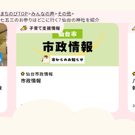
まちのびTOP
>
みんなの声
>
その他
>
七五三のお参りはどこに行く？仙台の神社を紹介
子育て支援情報
イベント
八木山動物公園フジサキの杜イベント情
報 8月
2026.07.31
2