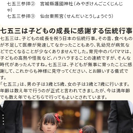
七五三参拝② 宮城縣護國神社（みやぎけんごこくじんじ
ゃ）
七五三参拝③ 仙台東照宮（せんだいとうしょうぐう）
七五三は子どもの成長に感謝する伝統行事
七五三は、子どもの成長を祝う日本の伝統行事。その昔、食べもの
が不足して医療が発達してなかったこともあり、乳幼児が病気な
どで亡くなることが少なくありませんでした。育児中のパパママは、
子どもの高熱や怪我など、ハラハラすることの連続ですが、そんな
時代があったんですね。七五三は、子どもが無事に育ったことに感
謝して、これからも神様に見守ってください、とお願いする儀式で
す。
「七五三」は、男の子は3歳と5歳、女の子は3歳と7歳に行います。
年齢は数え年で行うのが正式と言われてきましたが、今は満年齢
でも数え年でもどちらで行ってもよいとされています。