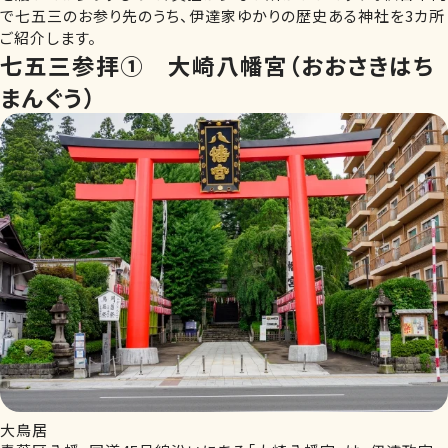
で七五三のお参り先のうち、伊達家ゆかりの歴史ある神社を3カ所
ご紹介します。
七五三参拝①
大崎八幡宮（おおさきはち
まんぐう）
大鳥居