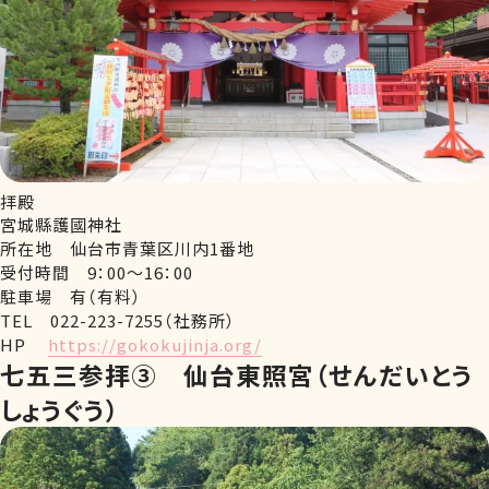
拝殿
宮城縣護國神社
所在地 仙台市青葉区川内1番地
受付時間 9：00～16：00
駐車場 有（有料）
TEL 022-223-7255（社務所）
HP
https://gokokujinja.org/
七五三参拝③ 仙台東照宮（せんだいとう
しょうぐう）