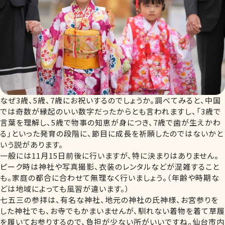
なぜ3歳、5歳、7歳にお祝いするのでしょうか。調べてみると、中国
では奇数が縁起のいい数字だったからとも言われますし、「3歳で
言葉を理解し、5歳で物事の知恵が身につき、7歳で歯が生えかわ
る」といった発育の段階に、節目に成長を祈願したのではないかと
いう説があります。
一般には11月15日前後に行いますが、特に決まりはありません。
ピーク時は神社や写真撮影、衣装のレンタルなどが混雑すること
も。家庭の都合に合わせて無理なく行いましょう。（年齢や時期な
どは地域によっても風習が違います。）
七五三の参拝は、有名な神社、地元の神社の氏神様、お宮参りを
した神社でも、お寺でもかまいませんが、馴れない着物を着て草履
を履いてお参りするので、負担が少ない所がいいですね。仙台市内