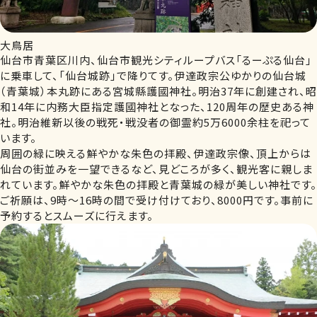
大鳥居
仙台市青葉区川内、仙台市観光シティループバス「るーぷる仙台」
に乗車して、「仙台城跡」で降りてす。伊達政宗公ゆかりの仙台城
（青葉城）本丸跡にある宮城縣護國神社。明治37年に創建され、昭
和14年に内務大臣指定護國神社となった、120周年の歴史ある神
社。明治維新以後の戦死・戦没者の御霊約5万6000余柱を祀って
います。
周囲の緑に映える鮮やかな朱色の拝殿、伊達政宗像、頂上からは
仙台の街並みを一望できるなど、見どころが多く、観光客に親しま
れています。鮮やかな朱色の拝殿と青葉城の緑が美しい神社です。
ご祈願は、9時～16時の間で受け付けており、8000円です。事前に
予約するとスムーズに行えます。