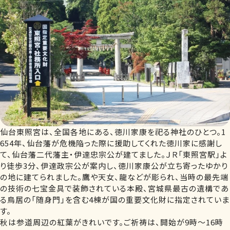
仙台東照宮は、全国各地にある、徳川家康を祀る神社のひとつ。1
654年、仙台藩が危機陥った際に援助してくれた徳川家に感謝し
て、仙台藩二代藩主・伊達忠宗公が建てました。ＪＲ「東照宮駅」よ
り徒歩3分、伊達政宗公が案内し、徳川家康公が立ち寄ったゆかり
の地に建てられました。鷹や天女、龍などが彫られ、当時の最先端
の技術の七宝金具で装飾されている本殿、宮城県最古の遺構であ
る鳥居の「随身門」を含む4棟が国の重要文化財に指定されていま
す。
秋は参道周辺の紅葉がきれいです。ご祈祷は、開始が9時～16時