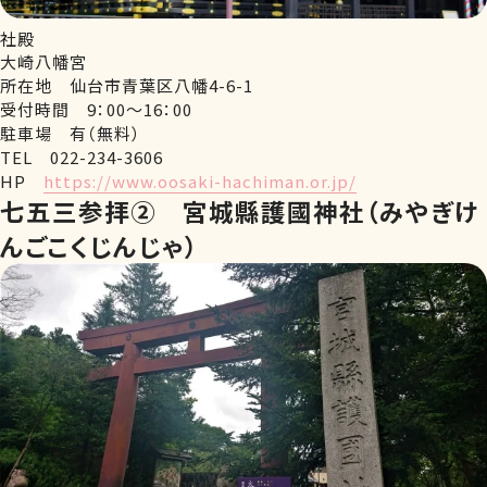
社殿
大崎八幡宮
所在地 仙台市青葉区八幡4-6-1
受付時間 9：00～16：00
駐車場 有（無料）
TEL 022-234-3606
HP
https://www.oosaki-hachiman.or.jp/
七五三参拝②
宮城縣護國神社（みやぎけ
んごこくじんじゃ）