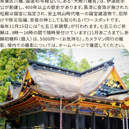
青葉区八幡、国道45号線沿いにある「大崎八幡宮」は、伊達政宗
公が創建し、400年以上の歴史があります。黒漆に金箔が施された
社殿は国宝に指定され、安土桃山時代唯一の国宝建造物で、厄除
けや除災招福、安産の神としても知られるパワースポットです。
毎年11月15日には「七五三祈請祭」が行われます。七五三のご祈
願は、9時～16時の間で随時受付けています(11月末ごろまで)。祈
願初穂料（個人）は、5000円～（お気持ち）。カメラマン同行の撮
影、境内での撮影については、ホームページで確認してください。