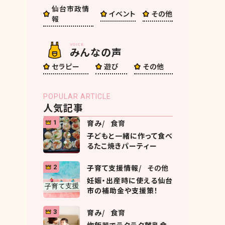
仙台市政情
イベント
その他
報
VOICE
みんなの声
セラピー
遊び
その他
POPULAR ARTICLE
人気記事
育み
食育
1
子どもと一緒に作って食べ
るたこ焼きパーティー
子育て支援情報
その他
2
妊娠・出産時に使える仙台
市の補助金や支援策！
育み
食育
3