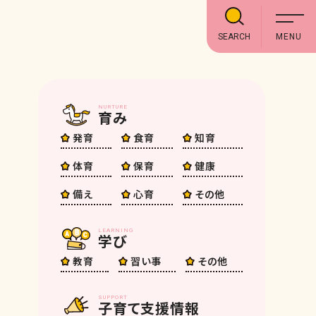
SEARCH
NURTURE
育み
発育
食育
知育
体育
保育
健康
備え
心育
その他
LEARNING
学び
教育
習い事
その他
SUPPORT
子育て支援情報