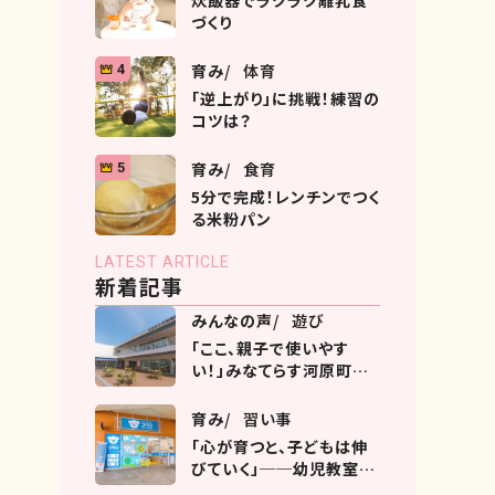
炊飯器でラクラク離乳食
づくり
育み
体育
4
「逆上がり」に挑戦！練習の
コツは？
育み
食育
5
5分で完成！レンチンでつく
る米粉パン
LATEST ARTICLE
新着記事
みんなの声
遊び
「ここ、親子で使いやす
い！」みなてらす河原町の
過ごし方ガイド
育み
習い事
「心が育つと、子どもは伸
びていく」──幼児教室コ
ペルとは？ヨークタウン市