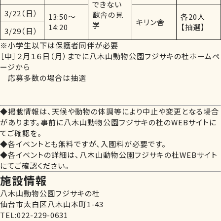
できない
3/22（日）
獣舎の見
13:50～
各20人
キリン舎
学
14:20
【抽選】
3/29（日）
※小学生以下は保護者同伴が必要
［申］２月１６日（月）までに八木山動物公園フジサキの杜ホームペ
ージから
応募多数の場合は抽選
◆掲載情報は、天候や動物の体調等により中止や変更となる場合
があります。事前に八木山動物公園フジサキの杜のWEBサイトに
てご確認を。
◆各イベントとも無料ですが、入園料が必要です。
◆各イベントの詳細は、八木山動物公園フジサキの杜WEBサイト
にてご確認ください。
施設情報
八木山動物公園フジサキの杜
仙台市太白区八木山本町1-43
TEL:022-229-0631