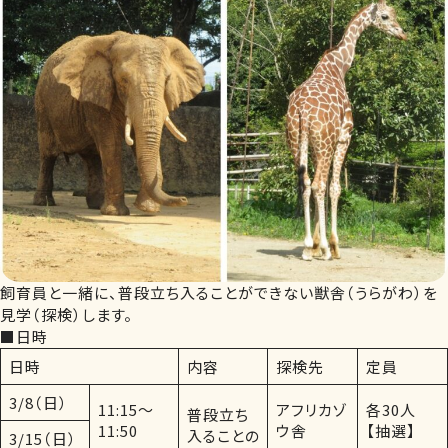
飼育員と一緒に、普段立ち入ることができない獣舎（うらがわ）を
見学（探検）します。
■日時
日時
内容
探検先
定員
3/8（日）
11:15～
アフリカゾ
各30人
普段立ち
11:50
ウ舎
【抽選】
入ることの
3/15（日）