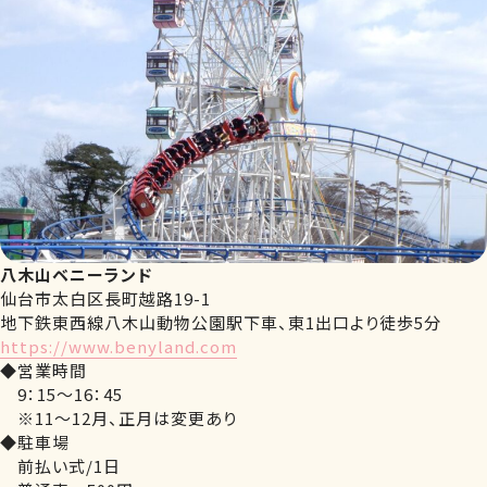
八木山ベニーランド
仙台市太白区長町越路19-1
地下鉄東西線八木山動物公園駅下車、東1出口より徒歩5分
https://www.benyland.com
◆営業時間
9：15～16：45
※11～12月、正月は変更あり
◆駐車場
前払い式/1日