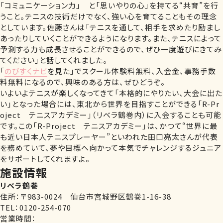
「コミュニケーション力」 と「思いやりの心」を持てる“共育”を行
うこと。テニスの技術だけでなく、強い心を育てることもその理念
としています。佐藤さんは「テニスを通して、相手を求めたり励まし
あったりしていくことができるようになります。また、テニスによって
予測する力も成長させることができるので、ぜひ一度遊びにきてみ
てください」と話してくれました。
「
のびすくナビ
を見た」でスクール体験料無料、入会金、事務手数
料無料になるので、興味のある方は、ぜひどうぞ。
いよいよテニスが楽しくなってきて「本格的にやりたい、大会に出た
い」となった場合には、東北から世界を目指すことができる「R-Pr
oject テニスアカデミー」（リベラ鶴巻内）に入会することも可能
です。この「R-Project テニスアカデミー」は、かつて“世界に最
も近い日本人テニスプレーヤー”といわれた田口亮太さんが代表
を務めていて、夢や目標へ向かって本気でチャレンジするジュニア
をサポートしてくれますよ。
施設情報
リベラ鶴巻
住所：〒983-0024 仙台市宮城野区鶴巻1-16-38
TEL：0120-254-070
営業時間：