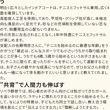
う
明るく広々としたインドアコートは、テニスとフットサル兼用。広く4
面を確保しています。
高密度人工芝を使用しており、平坦性・グリップ性が高く、本格志
向も満足のいく足元です。砂などの充填剤を使用していない芝な
ので、粉塵発生の心配もいりません。
外の天気に左右されることなく、1年中快適にテニスとフットサル
が楽しめます。
支配人の佐藤明彦さんに、「テニスを始めるのに最適な年齢」をう
かがうと「最近は、どんなスポーツでも小さいうちから取り組まれ
ることが多く、うちでも4歳、5歳から始めるというお子さまもいま
す。テニスに限らず、走ったりボールを手にしたりして運動すること
は、お子さんの健やかな成長につながるので、ぜひお父さんお母さ
んも一緒になって体を動かすといいと思います」と教えてくれまし
た。
”共育”で人間力も伸ばす
リベラ鶴巻では、初心者のお子さん向けには転がってきたボール
を追いかけたり、ラケットに慣れたりするところから始めるそう。そ
して、なによりの特徴は、子どもたち同士で話し合い、教え合う環
境を創ることで「伝えようとする力」と「理解しようとする力」 、