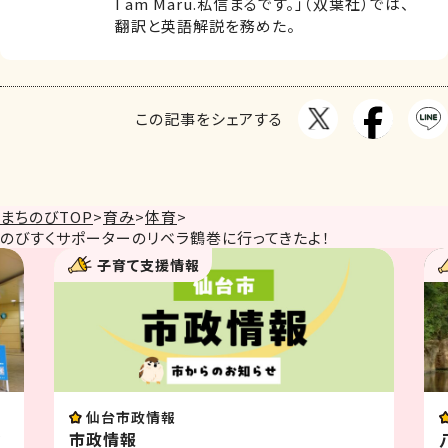
I am Maru.私信まるです。」（双葉社）では、
翻訳と英語解説を務めた。
この記事をシェアする
まちのびTOP
>
育み
>
体育
>
のびすくサポーターのリベラ鶴巻に行ってきたよ！
子育て支援情報
仙台市政情報
幼
市政情報