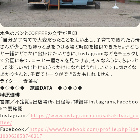
水色のバンとCOFFEEの文字が目印
「自分が子育てで大変だったことを思い出し、子育てで疲れたお母
さんが少しでもほっと息をつける場と時間を提供できたら。子ども
と一緒にどこかに出掛けたいときに、Instagramなどをチェックし
て公園に来て、コーヒー屋さんを見つける。そんなふうに、ちょっと
した楽しいお出掛けのきっかけになればうれしいです」。気さくな
あかりさんと、子育てトークができるかもしれません。
ライター／青葉桜
◆◇◆◇◆ 施設DATA ◆◇◆◇◆
榊原珈琲
営業／不定期。出店場所、日程等、詳細はInstagram、Faceboo
kで要確認
Instagram／
https://www.instagram.com/sakakibara_co
ffee/
Facebook／
https://www.facebook.com/profile.php?id=
100063858740217