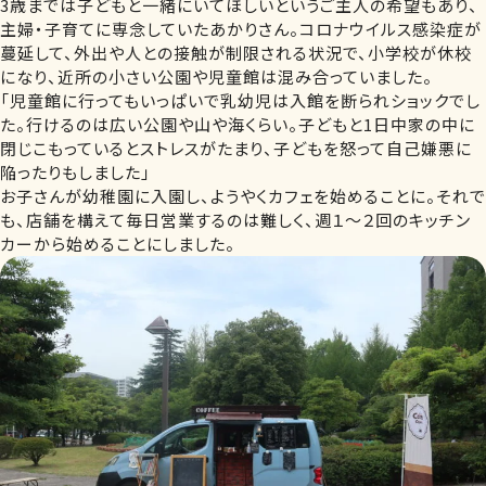
3歳までは子どもと一緒にいてほしいというご主人の希望もあり、
主婦・子育てに専念していたあかりさん。コロナウイルス感染症が
蔓延して、外出や人との接触が制限される状況で、小学校が休校
になり、近所の小さい公園や児童館は混み合っていました。
「児童館に行ってもいっぱいで乳幼児は入館を断られショックでし
た。行けるのは広い公園や山や海くらい。子どもと1日中家の中に
閉じこもっているとストレスがたまり、子どもを怒って自己嫌悪に
陥ったりもしました」
お子さんが幼稚園に入園し、ようやくカフェを始めることに。それで
も、店舗を構えて毎日営業するのは難しく、週１～２回のキッチン
カーから始めることにしました。