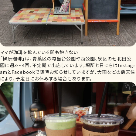
ママが珈琲を飲んでいる間も飽きない
「榊原珈琲」は、青葉区の勾当台公園や西公園、泉区の七北田公
園に週3～4回、不定期で出店しています。場所と日にちはInstagr
amとFacebookで随時お知らせしていますが、大雨などの悪天候
により、予定日にお休みする場合もあります。