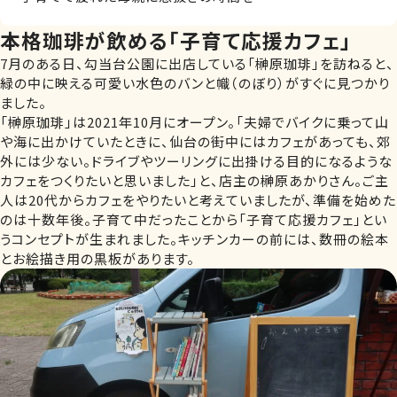
本格珈琲が飲める「子育て応援カフェ」
7月のある日、勾当台公園に出店している「榊原珈琲」を訪ねると、
緑の中に映える可愛い水色のバンと幟（のぼり）がすぐに見つかり
ました。
「榊原珈琲」は2021年10月にオープン。「夫婦でバイクに乗って山
や海に出かけていたときに、仙台の街中にはカフェがあっても、郊
外には少ない。ドライブやツーリングに出掛ける目的になるような
カフェをつくりたいと思いました」と、店主の榊原あかりさん。ご主
人は20代からカフェをやりたいと考えていましたが、準備を始めた
のは十数年後。子育て中だったことから「子育て応援カフェ」とい
うコンセプトが生まれました。キッチンカーの前には、数冊の絵本
とお絵描き用の黒板があります。