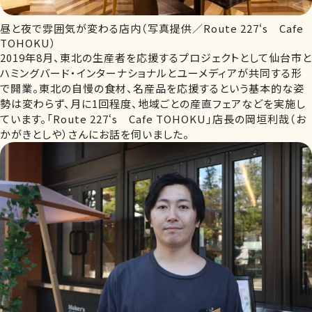
昼と夜で雰囲気が変わる店内（写真提供／Route 227‘s Cafe
TOHOKU）
2019年8月、東北の生産者を応援するプロジェクトとして仙台市と
ハミングバード・インターナショナルとユーメディアが共同する形
で開業。東北の自慢の食材、名産品を応援するという基本的な姿
勢は変わらず、月に1回程度、地域ごとの産直フェアなどを実施し
ています。「Route 227‘s Cafe TOHOKU」店長の岡垣利哉（お
かがきとしや）さんにお話を伺いました。