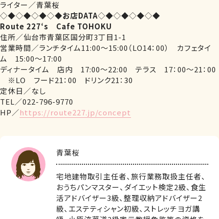
ライター／青葉桜
◇◆◇◆◇◆◇◆
お店DATA
◇◆◇◆◇◆◇◆
Route 227‘s Cafe TOHOKU
住所／仙台市青葉区国分町3丁目1-1
営業時間／ランチタイム11:00～15:00（LO14：00） カフェタイ
ム 15:00～17:00
ディナータイム 店内 17:00～22:00 テラス 17：00～21：00
※LO フード21：00 ドリンク21：30
定休日／なし
TEL／022-796-9770
HP／
https://route227.jp/concept
青葉桜
宅地建物取引主任者、旅行業務取扱主任者、
おうちパンマスター、ダイエット検定2級、食生
活アドバイザー3級、整理収納アドバイザー2
級、エステティシャン初級、ストレッチヨガ講