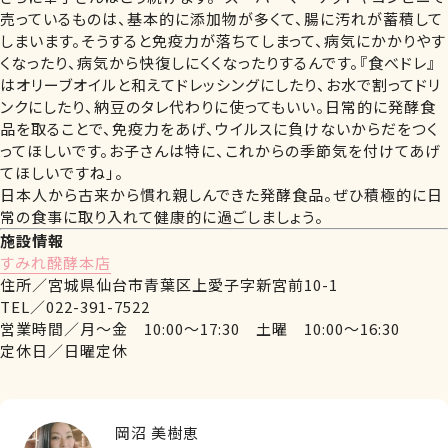
売っているものは、基本的に添加物が多くて、腸に汚れが蓄積して
しまいます。そうすると免疫力が落ちてしまって、病気にかかりやす
くなったり、病気から快復しにくくなったりするんです。『食べドレ』
はオリーブオイルと和えてドレッシングにしたり、お水で割ってドリ
ンクにしたり、納豆のタレ代わりに使ってもいい。日常的に発酵食
品を取ることで、免疫力をあげ、ウイルスに負けないからだをつく
ってほしいです。お子さんは特に、これからの季節気を付けてあげ
てほしいですね」。
日本人から古来から慣れ親しんできた発酵食品。ぜひ積極的に日
常の食事に取り入れて健康的に過ごしましょう。
施設情報
すみれ醗酵本店
住所／宮城県仙台市青葉区上愛子字新宮前10-1
TEL／022-391-7522
営業時間／月～金 10:00～17:30 土曜 10:00～16:30
定休日／日曜定休
岡沼 美樹恵