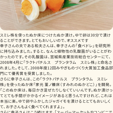
スミレ株を使ったぬか床につけたぬか漬け。ゆで卵は30分で漬け
ることができます。とてもおいしいので、オススメです
幸子さんの夫である和夫さんは、幸子さんの「食べドレ」を研究所
に持ち込みました。すると、なんと植物性の乳酸菌がいることがわ
かったのです。その乳酸菌は、宮城県産業技術総合センターにて、
2008年4月に「ラクトパチルス プランタラム スミレ株」と命名さ
れました。そして、2008年度12回みやぎものづくり大賞加工食品部
門にて優秀賞を受賞しました。
さらに幸子さんは、この「ラクトパチルス プランタラム スミレ
株」を使ったぬか床「家元 菫ノ糠床（すみれのぬかどこ）」を開発。
「このぬか床は、毎日かき混ぜたりしなくていいんです。ぬか漬けっ
てとても手間がかかるイメージがあると思うんですけれど、これは
本当に楽。ゆで卵やふかしたジャガイモを漬けるととてもおいしく
て、お子さんもよく食べてくれますよ」。
さらに幸子さんはこう続けます。「スーパーマーケットやコンビニで