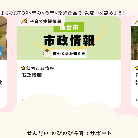
まちのびTOP
>
育み
>
食育
>
発酵食品で、免疫力を高めよう！
子育て支援情報
仙台市政情報
イ
市政情報
八木
報 
2026.07.31
2026.