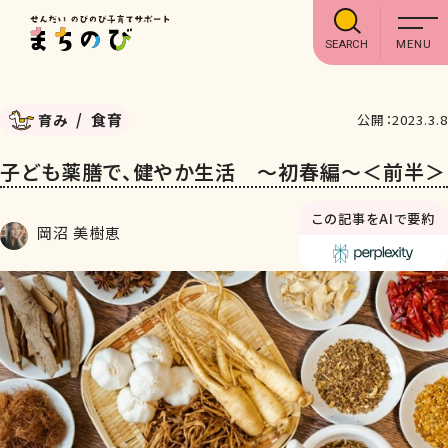
SEARCH
食育
育み
公開：2023.3.8
子ども薬膳で、健やか生活 ～初春編～＜前半＞
この記事をAIで要約
岡沼 美樹恵