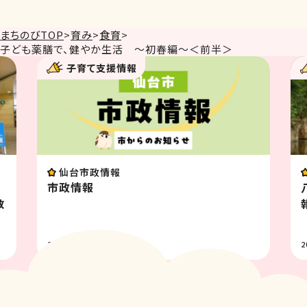
まちのびTOP
>
育み
>
食育
>
子ども薬膳で、健やか生活 ～初春編～＜前半＞
子育て支援情報
仙台市政情報
幼
市政情報
教
2026.07.31
2