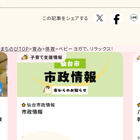
この記事をシェアする
まちのびTOP
>
育み
>
体育
>
ベビーヨガで、リラックス！
子育て支援情報
仙台市政情報
幼
市政情報
教
2026.07.31
2