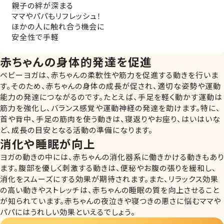
親子の絆が深まる
ママやパパもリフレッシュ！
ほかの人に触れ合う機会に
安全性で手軽
赤ちゃんの身体的発達を促進
ベビーヨガは、赤ちゃんの柔軟性や筋力を促進する動きを行いま
す。そのため、赤ちゃんの身体の成長が促され、適切な姿勢や運動
能力の発達につながるのです。たとえば、手足を軽く動かす運動は
筋力を強化し、バランス感覚や運動神経の発達を助けます。特に、
首や背中、手足の筋肉を使う動きは、寝返りやお座り、はいはいな
ど、成長の目安となる活動の準備になります。
消化や睡眠が向上
ヨガの動きの中には、赤ちゃんの消化器系に働きかける動きもあり
ます。腹部を優しく刺激する動きは、便秘やお腹の張りを緩和し、
消化をスムーズにする効果が期待されます。また、リラックス効果
の高い動きやストレッチは、赤ちゃんの睡眠の質を向上させること
が知られています。赤ちゃんの夜泣きや寝つきの悪さに悩むママや
パパにはうれしい効果といえるでしょう。