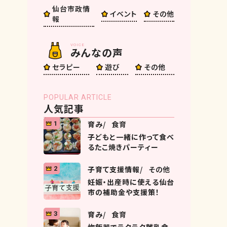
仙台市政情
イベント
その他
報
VOICE
みんなの声
セラピー
遊び
その他
POPULAR ARTICLE
人気記事
育み
食育
1
子どもと一緒に作って食べ
るたこ焼きパーティー
子育て支援情報
その他
2
妊娠・出産時に使える仙台
市の補助金や支援策！
育み
食育
3