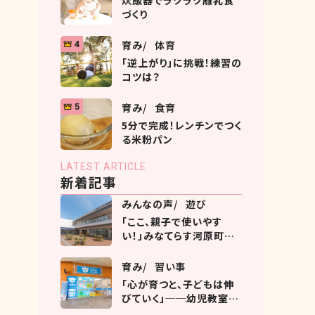
炊飯器でラクラク離乳食
づくり
育み
体育
4
「逆上がり」に挑戦！練習の
コツは？
育み
食育
5
5分で完成！レンチンでつく
る米粉パン
LATEST ARTICLE
新着記事
みんなの声
遊び
「ここ、親子で使いやす
い！」みなてらす河原町の
過ごし方ガイド
育み
習い事
「心が育つと、子どもは伸
びていく」──幼児教室コ
ペルとは？ヨークタウン市