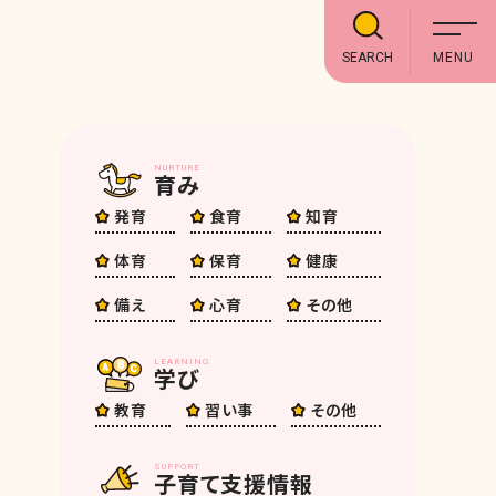
SEARCH
NURTURE
育み
発育
食育
知育
体育
保育
健康
備え
心育
その他
LEARNING
学び
教育
習い事
その他
SUPPORT
子育て支援情報