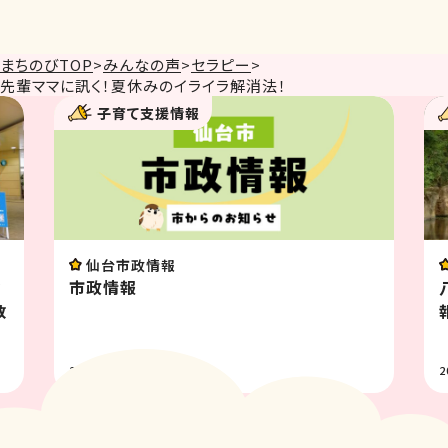
まちのびTOP
>
みんなの声
>
セラピー
>
先輩ママに訊く！夏休みのイライラ解消法！
子育て支援情報
イベント
八木山動物公園フジサキの杜イベント情
報 8月
2026.07.31