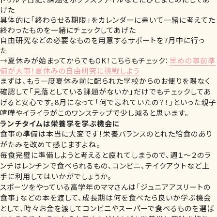
げた
具体的に「終わらせる期限」をカレンダーに書いて一緒に考えてた
終わったものを一緒にチェックしてあげた
自由研究などの必要なものを用意するサポートを7月中に行っ
た
→夏休みが始まってからでもOK！こちらもチェック：
早めの事前準
備が大事！夏休みの自由研究に挑戦しよう
まずは、もう一度夏休み前に配られた学校からのお便りを隈なく
確認して「見落としている課題がないか」だけでもチェックしてあ
げると安心です。8月になって「何で忘れていたの？！」といった親子
喧嘩やイライラがこのワンステップで少し減ると思います。
ランチタイムは栄養学を学ぶ機会に
食事の準備は本当に大変です！栄養バランスのとれた給食のあり
がたみを改めて感じますよね。
毎食完璧に準備しようと考えると疲れてしまうので、週１～２のラ
ンチはレンチンで食べられるもの、コンビニ、テイクアウトなど上
手に利用してはいかがでしょうか。
スポーツをやっている高学年のママさんは「ジュニアアスリートの
食事」などの本を渡して、成長期は何を食べたら良いか学ぶ機会
として、時々お金を渡してコンビニやスーパーで食べるものを選ば