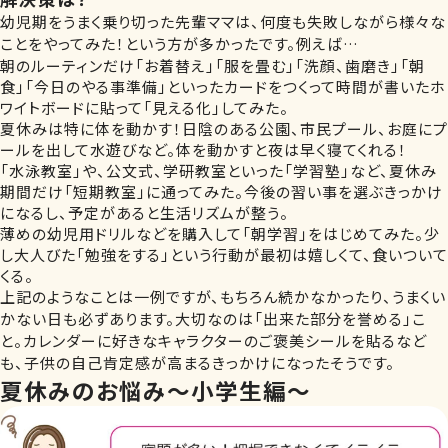
幼児期をうまく乗り切った先輩ママは、何度も失敗しながら様々な
ことをやってみた！という方が多かったです。例えば…
朝のルーティンだけ「お着替え」「服を畳む」「洗顔、歯磨き」「朝
食」「今日のやる事準備」といったカードをつくって時間が書いたホ
ワイトボードに貼って「見える化」してみた。
夏休みは特に体を動かす！日陰のある公園、市民プール、お庭にプ
ールを出して水遊びなど。体を動かすと夜は早く寝てくれる！
「水泳教室」や、公文式、学研教室といった「学習塾」など、夏休み
期間だけ「短期教室」に通ってみた。今後の習い事を選ぶきっかけ
になるし、予定があると生活リズムが整う。
薄めの幼児用ドリルなどを購入して「朝学習」をはじめてみた。少
し大人びた「勉強をする」という行動が最初は嬉しくて、食いついて
くる。
上記のようなことは一例ですが、もちろん続かなかったり、うまくい
かない日も必ずあります。大切なのは「出来た部分を誉める」こ
と。カレンダーに好きなキャラクターのご褒美シールを貼るなど
も、子供の自己肯定感が高まるきっかけになったそうです。
夏休みのお悩み～小学生編～