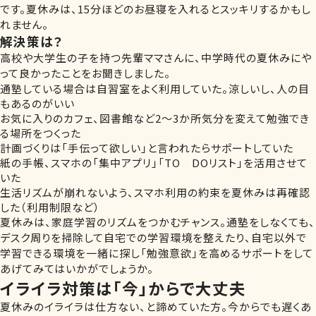
です。夏休みは、15分ほどのお昼寝を入れるとスッキリするかもし
れません。
解決策は？
高校や大学生の子を持つ先輩ママさんに、中学時代の夏休みにや
って良かったことをお聞きしました。
通塾している場合は自習室をよく利用していた。涼しいし、人の目
もあるのがいい
お気に入りのカフェ、図書館など2～3か所気分を変えて勉強でき
る場所をつくった
計画づくりは「手伝って欲しい」と言われたらサポートしていた
紙の手帳、スマホの「集中アプリ」「TO DOリスト」を活用させて
いた
生活リズムが崩れないよう、スマホ利用の約束を夏休みは再確認
した（利用制限など）
夏休みは、家庭学習のリズムをつかむチャンス。通塾をしなくても、
デスク周りを掃除して自宅での学習環境を整えたり、自宅以外で
学習できる環境を一緒に探し「勉強意欲」を高めるサポートをして
あげてみてはいかがでしょうか。
イライラ対策は「今」からで大丈夫
夏休みのイライラは仕方ない、と諦めていた方。今からでも遅くあ