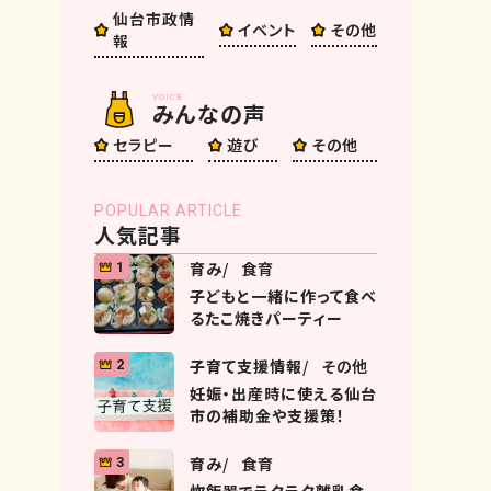
仙台市政情
イベント
その他
報
VOICE
みんなの声
セラピー
遊び
その他
POPULAR ARTICLE
人気記事
育み
食育
1
子どもと一緒に作って食べ
るたこ焼きパーティー
子育て支援情報
その他
2
妊娠・出産時に使える仙台
市の補助金や支援策！
育み
食育
3