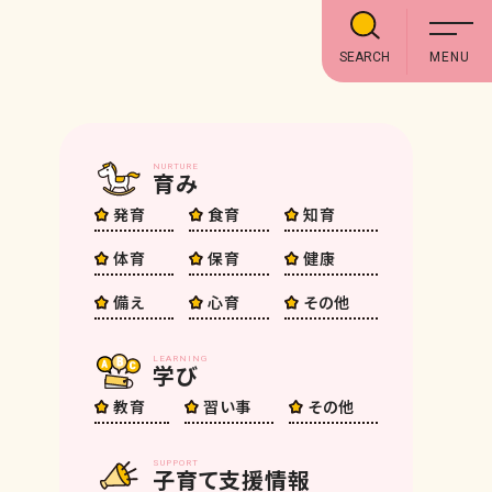
SEARCH
NURTURE
育み
発育
食育
知育
体育
保育
健康
備え
心育
その他
LEARNING
学び
教育
習い事
その他
SUPPORT
子育て支援情報