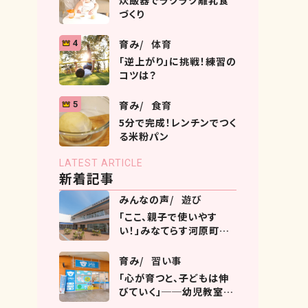
炊飯器でラクラク離乳食
づくり
育み
体育
4
「逆上がり」に挑戦！練習の
コツは？
育み
食育
5
5分で完成！レンチンでつく
る米粉パン
LATEST ARTICLE
新着記事
みんなの声
遊び
「ここ、親子で使いやす
い！」みなてらす河原町の
過ごし方ガイド
育み
習い事
「心が育つと、子どもは伸
びていく」──幼児教室コ
ペルとは？ヨークタウン市