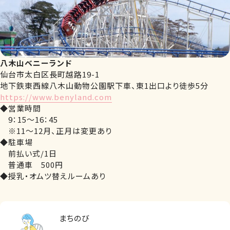
八木山ベニーランド
仙台市太白区長町越路19-1
地下鉄東西線八木山動物公園駅下車、東1出口より徒歩5分
https://www.benyland.com
◆営業時間
9：15～16：45
※11～12月、正月は変更あり
◆駐車場
前払い式/1日
普通車 500円
◆授乳・オムツ替えルームあり
まちのび