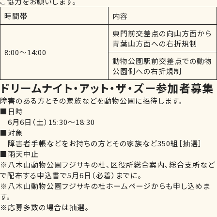
ご協力をお願いします。
時間帯
内容
東門前交差点の向山方面から
青葉山方面への右折規制
8:00～14:00
動物公園駅前交差点での動物
公園側への右折規制
ドリームナイト・アット・ザ・ズー参加者募集
障害のある方とその家族などを動物公園に招待します。
■日時
6月6日（土）15:30～18:30
■対象
障害者手帳などをお持ちの方とその家族など350組［抽選］
■雨天中止
※八木山動物公園フジサキの杜、区役所総合案内、総合支所など
で配布する申込書で5月6日（必着）までに。
※八木山動物公園フジサキの杜ホームページからも申し込めま
す。
※応募多数の場合は抽選。