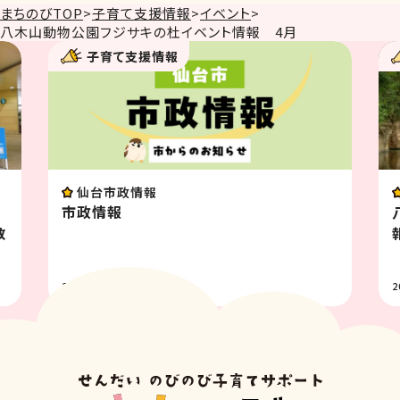
まちのびTOP
>
子育て支援情報
>
イベント
>
八木山動物公園フジサキの杜イベント情報 4月
情報
子育て支援情報
イベント
八木山動物公園フジサキ
報 8月
2026.07.31