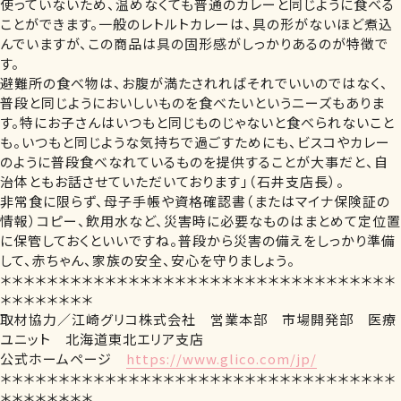
使っていないため、温めなくても普通のカレーと同じように食べる
ことができます。一般のレトルトカレーは、具の形がないほど煮込
んでいますが、この商品は具の固形感がしっかりあるのが特徴で
す。
避難所の食べ物は、お腹が満たされればそれでいいのではなく、
普段と同じようにおいしいものを食べたいというニーズもありま
す。特にお子さんはいつもと同じものじゃないと食べられないこと
も。いつもと同じような気持ちで過ごすためにも、ビスコやカレー
のように普段食べなれているものを提供することが大事だと、自
治体ともお話させていただいております」（石井支店長）。
非常食に限らず、母子手帳や資格確認書（またはマイナ保険証の
情報）コピー、飲用水など、災害時に必要なものはまとめて定位置
に保管しておくといいですね。普段から災害の備えをしっかり準備
して、赤ちゃん、家族の安全、安心を守りましょう。
＊＊＊＊＊＊＊＊＊＊＊＊＊＊＊＊＊＊＊＊＊＊＊＊＊＊＊＊＊＊＊＊＊＊
＊＊＊＊＊＊＊＊
取材協力／江崎グリコ株式会社 営業本部 市場開発部 医療
ユニット 北海道東北エリア支店
公式ホームページ
https://www.glico.com/jp/
＊＊＊＊＊＊＊＊＊＊＊＊＊＊＊＊＊＊＊＊＊＊＊＊＊＊＊＊＊＊＊＊＊＊
＊＊＊＊＊＊＊＊