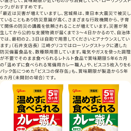
い置きして、賞味期限が近いものから消費していく「ローリングスト
ック」がおすすめです。
「最近は災害が増えていますし、宮城県は、東日本大震災で被災し
ていることもあり防災意識が高く、さまざまな行政機関から、子育
て関係の防災の講義を依頼されることが増えています。災害が発
生してから公的な支援物資が届くまで３～４日かかるので、自治体
では、最初の２、３日は自助で用意してくださいとアナウンスしてい
ます」（石井支店長） 江崎グリコではローリングストックに適した
防災備蓄食品を、数種類用意しています。電気やガスを使った調理
が不要でそのまま食べられるレトルト食品で賞味期限５年６カ月
の「温めずに食べられる常備用カレー職人」や、ビスコ５枚入りを６
パック缶につめた「ビスコの保存缶」も、賞味期限が製造から５年
６カ月（未開封の場合）です。