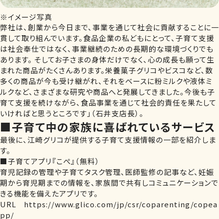
※イメージ写真
弊社は、創業から今日まで、事業を通じて社会に貢献することに一
貫して取り組んでいます。食品企業の私どもにとって、子育て支援
は社会奉仕ではなく、事業継続のための長期的な環境づくりでも
あります。 そしてお子さまの身体だけでなく、心の成長も願って生
まれた商品がたくさんあります。栄養菓子グリコやビスコなど、数
多くの商品が今も受け継がれ、それをベースに粉ミルクや液体ミ
ルクなど、さまざまな研究や商品へと発展してきました。今後も子
育て支援を続けながら、食品事業を通じて社会的責任を果たして
いければと思うところです」（石井支店長）。
■子育て中の家族に喜ばれているサービス
最後に、江崎グリコが提供する子育て支援情報の一部を紹介しま
す。
■子育てアプリ『こぺ』（無料）
育児記録の管理や子育てタスク管理、医師監修の記事など、妊娠
期から育児期までの情報を、家族間で共有しコミュニケーションで
きる機能を備えたアプリです。
URL https://www.glico.com/jp/csr/coparenting/copea
pp/