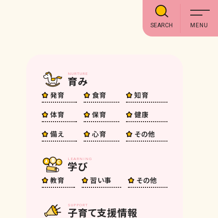
SEARCH
NURTURE
育み
発育
食育
知育
体育
保育
健康
備え
心育
その他
LEARNING
学び
教育
習い事
その他
SUPPORT
子育て支援情報