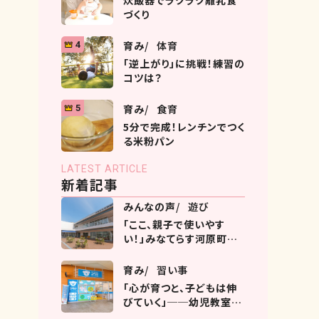
炊飯器でラクラク離乳食
づくり
育み
体育
4
「逆上がり」に挑戦！練習の
コツは？
育み
食育
5
5分で完成！レンチンでつく
る米粉パン
LATEST ARTICLE
新着記事
みんなの声
遊び
「ここ、親子で使いやす
い！」みなてらす河原町の
過ごし方ガイド
育み
習い事
「心が育つと、子どもは伸
びていく」──幼児教室コ
ペルとは？ヨークタウン市