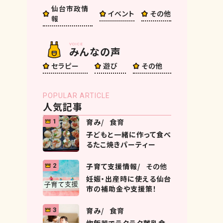
仙台市政情
イベント
その他
報
VOICE
みんなの声
セラピー
遊び
その他
POPULAR ARTICLE
人気記事
育み
食育
1
子どもと一緒に作って食べ
るたこ焼きパーティー
子育て支援情報
その他
2
妊娠・出産時に使える仙台
市の補助金や支援策！
育み
食育
3