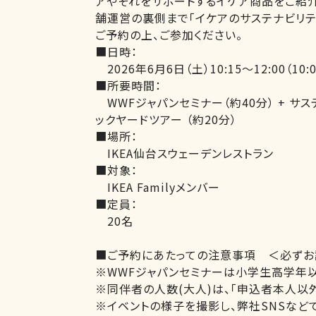
アやそれをサポートするイケア商品をご紹介
舗運営の裏側まで「イケアのサステナビリテ
ご予約の上、ご参加ください。
■日時：
2026年6月6日（土）10:15～12:00（10:
■所要時間：
WWFジャパンセミナー（約40分） + サ
ックヤードツアー （約20分）
■場所：
IKEA仙台スウェーデンレストラン
■対象：
IKEA Familyメンバー
■定員：
20名
■ご予約にあたっての注意事項 ＜必ずお
※WWFジャパンセミナーは小学生高学年
※同伴者の人数(大人)は、「申込者本人以
※イベントの様子を撮影し、弊社SNSなど